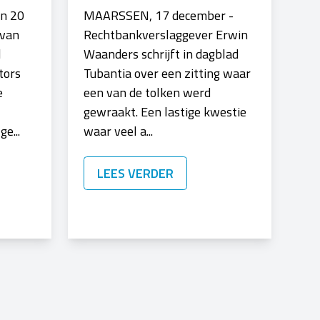
en 20
MAARSSEN, 17 december -
 van
Rechtbankverslaggever Erwin
l
Waanders schrijft in dagblad
tors
Tubantia over een zitting waar
e
een van de tolken werd
gewraakt. Een lastige kwestie
e...
waar veel a...
LEES VERDER