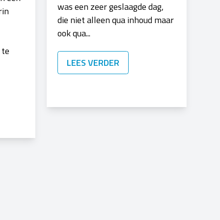
was een zeer geslaagde dag,
rin
die niet alleen qua inhoud maar
ook qua...
 te
LEES VERDER