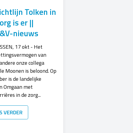
ichtlijn Tolken in
org is er ||
&V-nieuws
SEN, 17 okt - Het
ettingsvermogen van
andere onze collega
le Moonen is beloond. Op
ber is de landelijke
ijn Omgaan met
rières in de zorg...
S VERDER