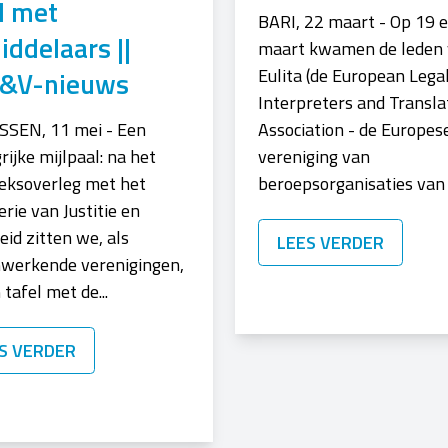
l met
BARI, 22 maart - Op 19 
ddelaars ||
maart kwamen de leden
Eulita (de European Lega
&V-nieuws
Interpreters and Transla
SEN, 11 mei - Een
Association - de Europes
rijke mijlpaal: na het
vereniging van
eksoverleg met het
beroepsorganisaties van g
erie van Justitie en
heid zitten we, als
LEES VERDER
werkende verenigingen,
 tafel met de...
S VERDER