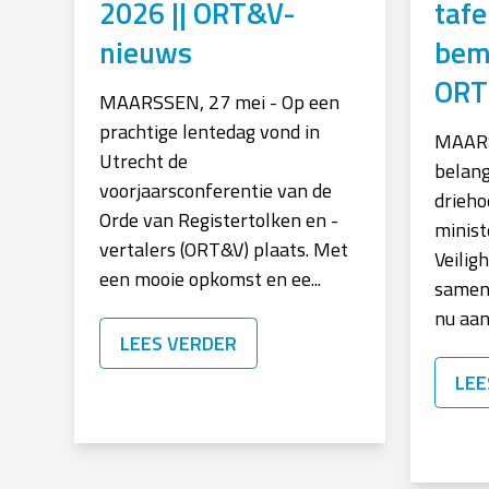
2026 || ORT&V-
tafe
nieuws
bemi
ORT
MAARSSEN, 27 mei - Op een
prachtige lentedag vond in
MAARS
Utrecht de
belang
voorjaarsconferentie van de
drieho
Orde van Registertolken en -
minist
vertalers (ORT&V) plaats. Met
Veilig
een mooie opkomst en ee...
samen
nu aan
LEES VERDER
LEE