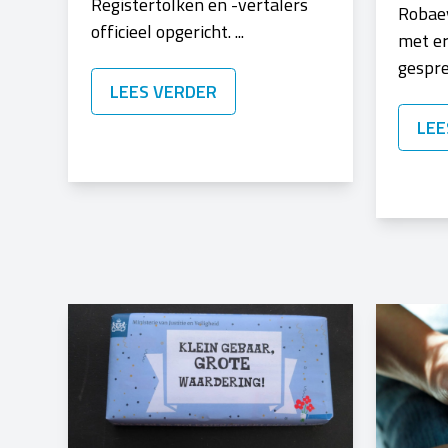
Registertolken en -vertalers
Robaey
officieel opgericht. ...
met er
gespre
LEES VERDER
LEE