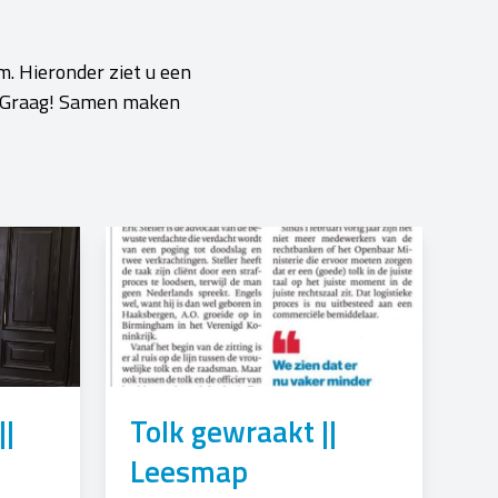
m. Hieronder ziet u een
a? Graag! Samen maken
||
Tolk gewraakt ||
Leesmap