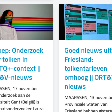
oep: Onderzoek
Goed nieuws uit
 tolken in
Friesland:
TQ+-context ||
tolkentarieven
&V-nieuws
omhoog || ORT&
nieuws
SEN, 17 november -
nderzoek aan de
MAARSSEN, 13 novembe
siteit Gent (België) is
Provinciale Staten van
aatsonderzoeker Laura
Friesland hebben gister