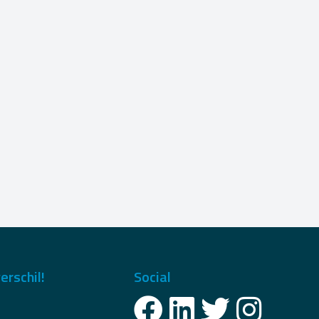
erschil!
Social