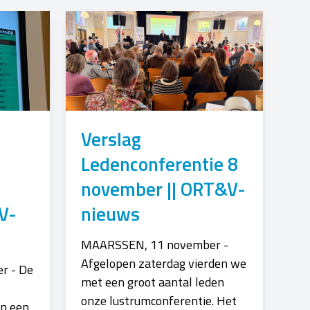
Verslag
Ledenconferentie 8
november || ORT&V-
V-
nieuws
MAARSSEN, 11 november -
Afgelopen zaterdag vierden we
r - De
met een groot aantal leden
onze lustrumconferentie. Het
en een