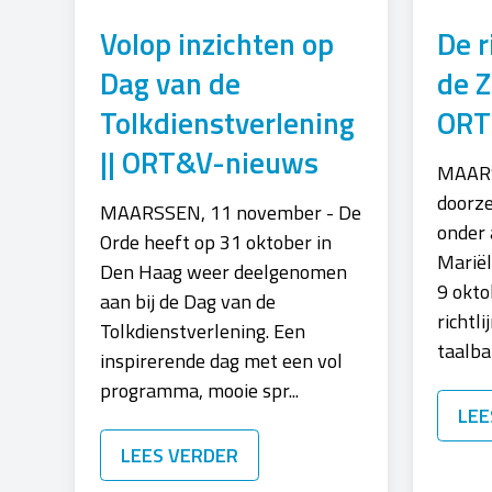
Volop inzichten op
De r
Dag van de
de Z
Tolkdienstverlening
ORT
|| ORT&V-nieuws
MAARS
doorz
MAARSSEN, 11 november - De
onder 
Orde heeft op 31 oktober in
Mariël
Den Haag weer deelgenomen
9 okto
aan bij de Dag van de
richtl
Tolkdienstverlening. Een
taalbar
inspirerende dag met een vol
programma, mooie spr...
LEE
LEES VERDER