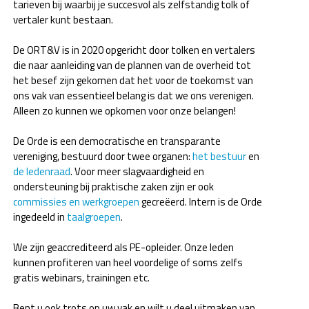
tarieven bij waarbij je succesvol als zelfstandig tolk of
vertaler kunt bestaan.
De ORT&V is in 2020 opgericht door tolken en vertalers
die naar aanleiding van de plannen van de overheid tot
het besef zijn gekomen dat het voor de toekomst van
ons vak van essentieel belang is dat we ons verenigen.
Alleen zo kunnen we opkomen voor onze belangen!
De Orde is een democratische en transparante
vereniging, bestuurd door twee organen:
het bestuur
en
de ledenraad
. Voor meer slagvaardigheid en
ondersteuning bij praktische zaken zijn er ook
commissies en werkgroepen
gecreëerd. Intern is de Orde
ingedeeld in
taalgroepen
.
We zijn geaccrediteerd als PE-opleider. Onze leden
kunnen profiteren van heel voordelige of soms zelfs
gratis webinars, trainingen etc.
Bent u ook trots op uw vak en wilt u deel uitmaken van