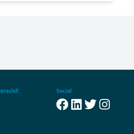
erschil!
Social