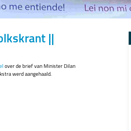
lkskrant ||
el
over de brief van Minister Dilan
jkstra werd aangehaald.