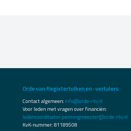
Orde van Registertolken en -vertalers
Contact algemeen:
info@orde-rtv.nl
Voor leden met vragen over financiën:
ledencoordinator-penningmeester@orde-rtv.nl
KvK-nummer: 81189508