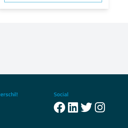
erschil!
Social