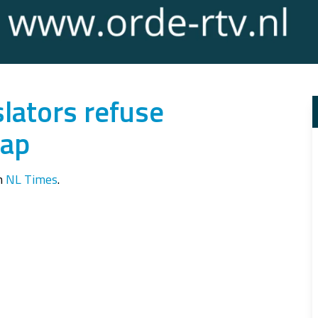
slators refuse
map
in
NL Times
.