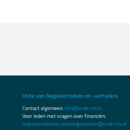
Orde van Registertolken en -vertalers
Contact algemeen:
info@orde-rtv.nl
Voor leden met vragen over financiën:
ledencoordinator-penningmeester@orde-rtv.nl