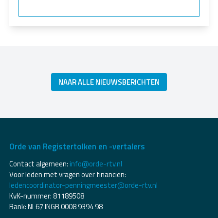
NAAR ALLE NIEUWSBERICHTEN
Orde van Registertolken en -vertalers
Contact algemeen:
info@orde-rtv.nl
Voor leden met vragen over financiën:
ledencoordinator-penningmeester@orde-rtv.nl
KvK-nummer: 81189508
Bank: NL67 INGB 0008 9394 98